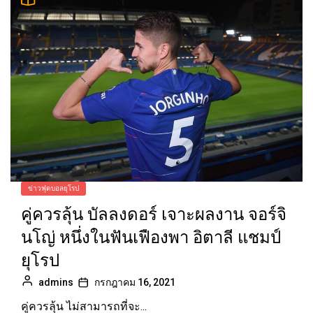
ข่าวฟุตบอลยุโรป
คู่ควรลุ้น บัลลงดอร์ เจาะผลงาน จอร์จิ
นโญ่ หนึ่งในฟันเฟืองพา อิตาลี แชมป์
ยุโรป
admins
กรกฎาคม 16, 2021
คู่ควรลุ้น ไม่สามารถที่จะ...