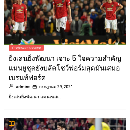
ข่าวฟุตบอลต่างประเทศ
ยิ่งเล่นยิ่งพัฒนา เจาะ 5 ใจความสำคัญ
แมนยูชุดยังบลัดโชว์ฟอร์มสุดมันเสมอ
เบรนท์ฟอร์ด
admins
กรกฎาคม 29, 2021
ยิ่งเล่นยิ่งพัฒนา แมนเชสเ...