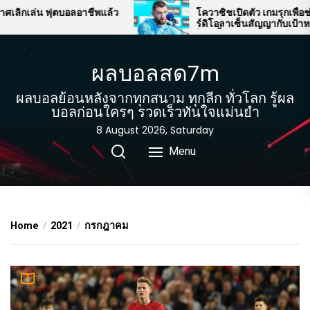
Skip
ุตบอลอาชีพแล้ว
โควาซิชเปิดตัว เกมรุกเพื่อช่วยเป๊ป กวา
ร์ดิโอลาเซ็นสัญญากับเป้าหมายการถ่าย
to
โอนชั้นนำ
the
content
ผลบอลสด7m
ผลบอลย้อนหลังจากทุกสนาม ทุกลีก ทั่วโลก รู้ผล
บอลก่อนใครๆ รวดเร็วทันใจแม่นยำ
8 August 2026, Saturday
Menu
Home
2021
กรกฎาคม