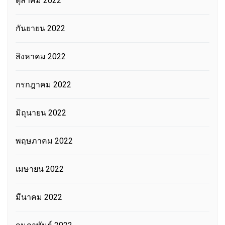
ตุลาคม 2022
กันยายน 2022
สิงหาคม 2022
กรกฎาคม 2022
มิถุนายน 2022
พฤษภาคม 2022
เมษายน 2022
มีนาคม 2022