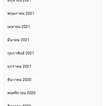
มิถุนายน 2021
พฤษภาคม 2021
เมษายน 2021
มีนาคม 2021
กุมภาพันธ์ 2021
มกราคม 2021
ธันวาคม 2020
พฤศจิกายน 2020