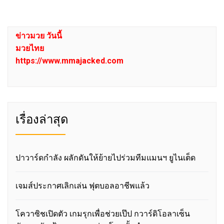
ข่าวมวย วันนี้
มวยไทย
https://www.mmajacked.com
เรื่องล่าสุด
ปาวาร์ดกำลัง ผลักดันให้ย้ายไปร่วมทีมแมนฯ ยูไนเต็ด
เจมส์ประกาศเลิกเล่น ฟุตบอลอาชีพแล้ว
โควาซิชเปิดตัว เกมรุกเพื่อช่วยเป๊ป กวาร์ดิโอลาเซ็น