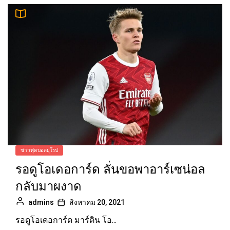
ข่าวฟุตบอลยุโรป
รอดูโอเดอการ์ด ลั่นขอพาอาร์เซน่อล
กลับมาผงาด
admins
สิงหาคม 20, 2021
รอดูโอเดอการ์ด มาร์ติน โอ...