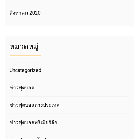
สิงหาคม 2020
หมวดหมู่
Uncategorized
ข่าวฟุตบอล
ข่าวฟุตบอลต่างประเทศ
ข่าวฟุตบอลพรีเมียร์ลีก