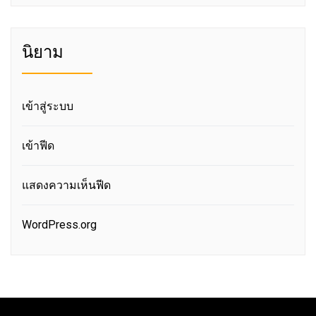
นิยาม
เข้าสู่ระบบ
เข้าฟีด
แสดงความเห็นฟีด
WordPress.org