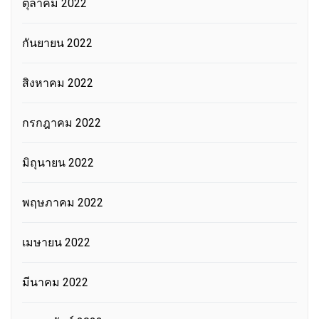
ตุลาคม 2022
กันยายน 2022
สิงหาคม 2022
กรกฎาคม 2022
มิถุนายน 2022
พฤษภาคม 2022
เมษายน 2022
มีนาคม 2022