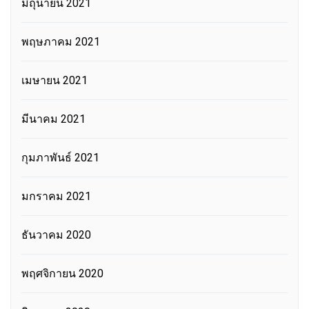
มิถุนายน 2021
พฤษภาคม 2021
เมษายน 2021
มีนาคม 2021
กุมภาพันธ์ 2021
มกราคม 2021
ธันวาคม 2020
พฤศจิกายน 2020