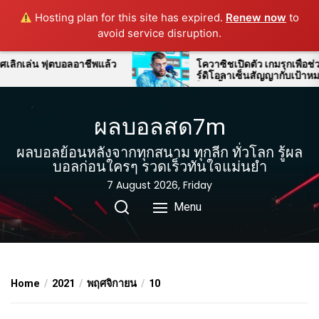
Hosting plan for this site has expired.
Renew now
to
avoid service disruption.
Skip
่น ฟุตบอลอาชีพแล้ว
โควาซิชเปิดตัว เกมรุกเพื่อช่วยเป๊ป 
ร์ดิโอลาเซ็นสัญญากับเป้าหมายการ
to
โอนชั้นนำ
the
content
ผลบอลสด7m
ผลบอลย้อนหลังจากทุกสนาม ทุกลีก ทั่วโลก รู้ผล
บอลก่อนใครๆ รวดเร็วทันใจแม่นยำ
7 August 2026, Friday
Menu
Home
2021
พฤศจิกายน
10