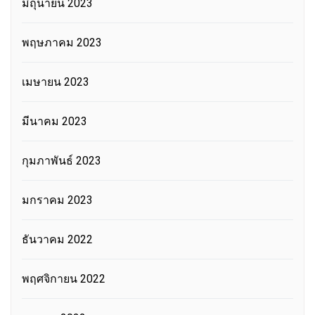
มิถุนายน 2023
พฤษภาคม 2023
เมษายน 2023
มีนาคม 2023
กุมภาพันธ์ 2023
มกราคม 2023
ธันวาคม 2022
พฤศจิกายน 2022