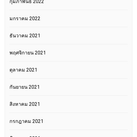
กุมภาพันธ์ 2022
มกราคม 2022
ธันวาคม 2021
พฤศจิกายน 2021
ตุลาคม 2021
กันยายน 2021
สิงหาคม 2021
กรกฎาคม 2021