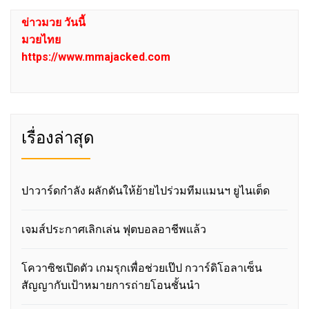
ข่าวมวย วันนี้
มวยไทย
https://www.mmajacked.com
เรื่องล่าสุด
ปาวาร์ดกำลัง ผลักดันให้ย้ายไปร่วมทีมแมนฯ ยูไนเต็ด
เจมส์ประกาศเลิกเล่น ฟุตบอลอาชีพแล้ว
โควาซิชเปิดตัว เกมรุกเพื่อช่วยเป๊ป กวาร์ดิโอลาเซ็น
สัญญากับเป้าหมายการถ่ายโอนชั้นนำ