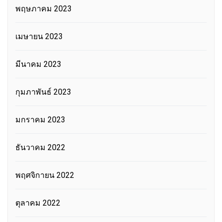
พฤษภาคม 2023
เมษายน 2023
มีนาคม 2023
กุมภาพันธ์ 2023
มกราคม 2023
ธันวาคม 2022
พฤศจิกายน 2022
ตุลาคม 2022