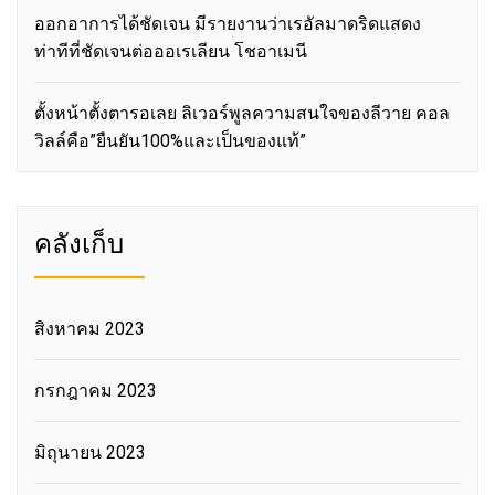
ออกอาการได้ชัดเจน มีรายงานว่าเรอัลมาดริดแสดง
ท่าทีที่ชัดเจนต่อออเรเลียน โชอาเมนี
ตั้งหน้าตั้งตารอเลย ลิเวอร์พูลความสนใจของลีวาย คอล
วิลล์คือ”ยืนยัน100%และเป็นของแท้”
คลังเก็บ
สิงหาคม 2023
กรกฎาคม 2023
มิถุนายน 2023