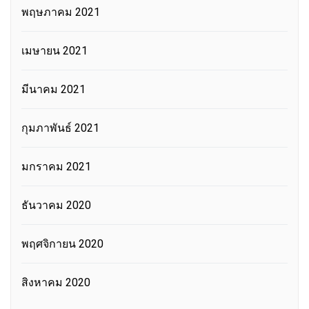
พฤษภาคม 2021
เมษายน 2021
มีนาคม 2021
กุมภาพันธ์ 2021
มกราคม 2021
ธันวาคม 2020
พฤศจิกายน 2020
สิงหาคม 2020