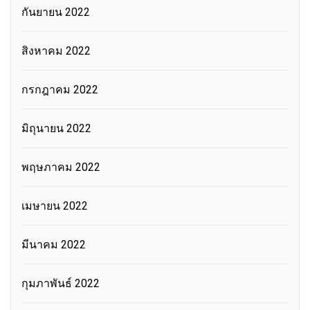
กันยายน 2022
สิงหาคม 2022
กรกฎาคม 2022
มิถุนายน 2022
พฤษภาคม 2022
เมษายน 2022
มีนาคม 2022
กุมภาพันธ์ 2022