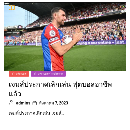
ข่าวฟุตบอล
ข่าวฟุตบอลต่างประเทศ
เจมส์ประกาศเลิกเล่น ฟุตบอลอาชีพ
แล้ว
admins
สิงหาคม 7, 2023
เจมส์ประกาศเลิกเล่น เจมส์...