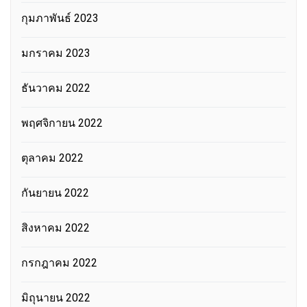
กุมภาพันธ์ 2023
มกราคม 2023
ธันวาคม 2022
พฤศจิกายน 2022
ตุลาคม 2022
กันยายน 2022
สิงหาคม 2022
กรกฎาคม 2022
มิถุนายน 2022