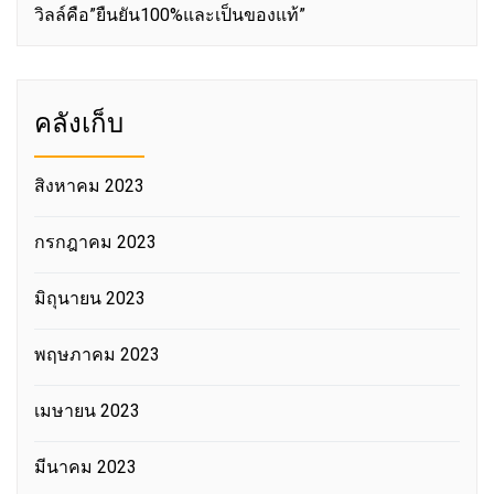
วิลล์คือ”ยืนยัน100%และเป็นของแท้”
คลังเก็บ
สิงหาคม 2023
กรกฎาคม 2023
มิถุนายน 2023
พฤษภาคม 2023
เมษายน 2023
มีนาคม 2023