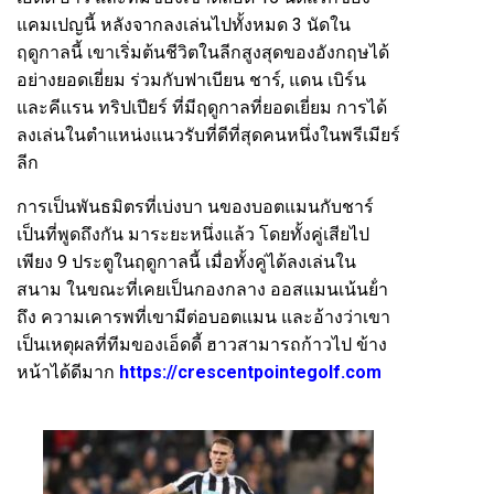
แคมเปญนี้
หลังจากลงเล่นไปทั้งหมด 3 นัดใน
ฤดูกาลนี้ เขาเริ่มต้นชีวิตในลีกสูงสุดของอังกฤษได้
อย่างยอดเยี่ยม ร่วมกับฟาเบียน ชาร์, แดน เบิร์น
และคีแรน ทริปเปียร์ ที่มีฤดูกาลที่ยอดเยี่ยม
การได้
ลงเล่นในตําแหน่งแนวรับที่ดีที่สุดคนหนึ่งในพรีเมียร์
ลีก
การเป็นพันธมิตรที่เบ่งบา นของบอตแมนกับชาร์
เป็นที่พูดถึงกัน มาระยะหนึ่งแล้ว โดยทั้งคู่เสียไป
เพียง 9 ประตูในฤดูกาลนี้ เมื่อทั้งคู่ได้ลงเล่นใน
สนาม
ในขณะที่เคยเป็นกองกลาง ออสแมนเน้นย้ํา
ถึง ความเคารพที่เขามีต่อบอตแมน และอ้างว่าเขา
เป็นเหตุผลที่ทีมของเอ็ดดี้ ฮาวสามารถก้าวไป ข้าง
หน้าได้ดีมาก
https://crescentpointegolf.com