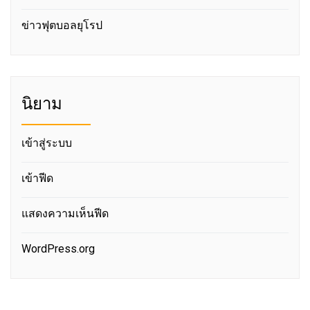
ข่าวฟุตบอลยุโรป
นิยาม
เข้าสู่ระบบ
เข้าฟีด
แสดงความเห็นฟีด
WordPress.org