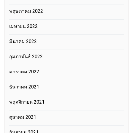
พฤษภาคม 2022
เมษายน 2022
มีนาคม 2022
กุมภาพันธ์ 2022
มกราคม 2022
ธันวาคม 2021
พฤศจิกายน 2021
ตุลาคม 2021
กันยายน 2021