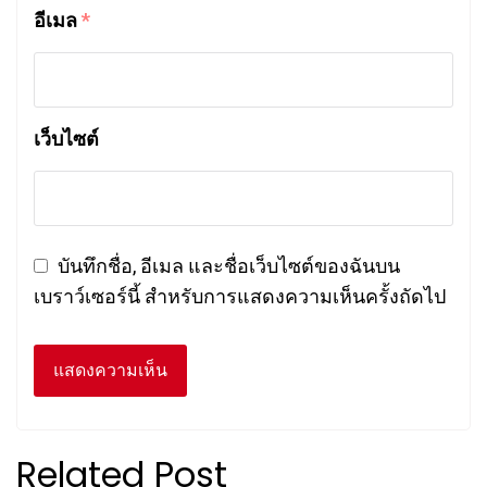
อีเมล
*
เว็บไซต์
บันทึกชื่อ, อีเมล และชื่อเว็บไซต์ของฉันบน
เบราว์เซอร์นี้ สำหรับการแสดงความเห็นครั้งถัดไป
Related Post