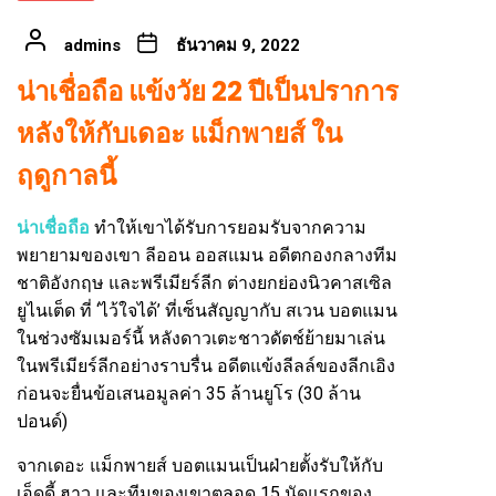
admins
ธันวาคม 9, 2022
น่าเชื่อถือ
แข้งวัย 22 ปีเป็นปราการ
หลังให้กับเดอะ แม็กพายส์ ใน
ฤดูกาลนี้
น่าเชื่อถือ
ทําให้เขาได้รับการยอมรับจากความ
พยายามของเขา
ลีออน ออสแมน อดีตกองกลางทีม
ชาติอังกฤษ และพรีเมียร์ลีก ต่างยกย่องนิวคาสเซิล
ยูไนเต็ด ที่ ‘ไว้ใจได้’ ที่เซ็นสัญญากับ สเวน บอตแมน
ในช่วงซัมเมอร์นี้ หลังดาวเตะชาวดัตช์ย้ายมาเล่น
ในพรีเมียร์ลีกอย่างราบรื่น
อดีตแข้งลีลล์ของลีกเอิง
ก่อนจะยื่นข้อเสนอมูลค่า 35 ล้านยูโร (30 ล้าน
ปอนด์)
จากเดอะ แม็กพายส์ บอตแมนเป็นฝ่ายตั้งรับให้กับ
เอ็ดดี้ ฮาว และทีมของเขาตลอด 15 นัดแรกของ