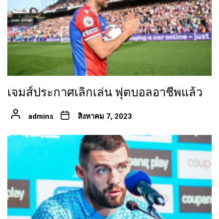
เจมส์ประกาศเลิกเล่น ฟุตบอลอาชีพแล้ว
admins
สิงหาคม 7, 2023