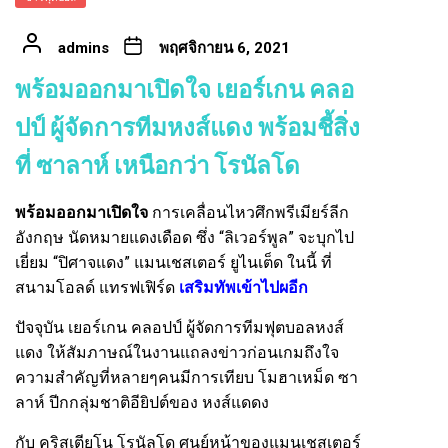
admins
พฤศจิกายน 6, 2021
พร้อมออกมาเปิดใจ เยอร์เกน คลอ
ปป์ ผู้จัดการทีมหงส์แดง พร้อมชี้สิ่ง
ที่ ซาลาห์ เหนือกว่า โรนัลโด
พร้อมออกมาเปิดใจ
การเคลื่อนไหวศึกพรีเมียร์ลีก
อังกฤษ นัดหมายแดงเดือด ซึ่ง “ลิเวอร์พูล” จะบุกไป
เยี่ยม “ปิศาจแดง” แมนเชสเตอร์ ยูไนเต็ด ในนี้ ที่
สนามโอลด์ แทรฟเฟิร์ด
เสริมทัพเข้าไปผอีก
ปัจจุบัน เยอร์เกน คลอปป์ ผู้จัดการทีมฟุตบอลหงส์
แดง ให้สัมภาษณ์ในงานแถลงข่าวก่อนเกมถึงใจ
ความสำคัญที่หลายๆคนมีการเทียบ โมฮาเหม็ด ซา
ลาห์ ปีกกลุ่มชาติอียิปต์ของ หงส์แดดง
กับ คริสเตียโน โรนัลโด ศูนย์หน้าของแมนเชสเตอร์