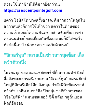
คงจะใช้เท้าซ้ายได้ดีมากยิ่งกว่านะ
https://crescentpointegolf.com
แต่ว่า โรนัลโด บางครั้งอาจจะดีมากกว่าในลูกใน
อากาศแล้วก็การใช้เท้าขวา แต่ว่าในด้านของ
ความเร็วและก็ความอันตรายสำหรับเพื่อการทำ
คะแนนต่างก็ยอดเยี่ยมกันทั้งสอง ผมก็มิได้พอใจ
หัวข้อนี้เท่าไรนักหรอก ขออภัยด้วยนะ”
“ลิเวอร์พูล” กลายเป็นข่าวสารสุดช็อก เล็ง
คว้าตัวหนึ่ง
ในจอมบุกของ แมนเชสเตอร์ ซืตี้ มาร่วมทัพ บิลด์
สื่อดังของเยอรมนี รายงาน “ลิเวอร์พูล” ชมรมยักษ์
ใหญ่ที่ศึกพรีเมียร์ลีก อังกฤษ กำลังพินิจพิเคราะห์
คว้าตัว ราฮีม สเตอร์ลิง ปีกกลุ่มชาติอังกฤษของ
“เรือใบสีฟ้า” แมนเชสเตอร์ ซีตี้ กลับมาสู่ถิ่นแอน
ฟิลด์อีกรอบ