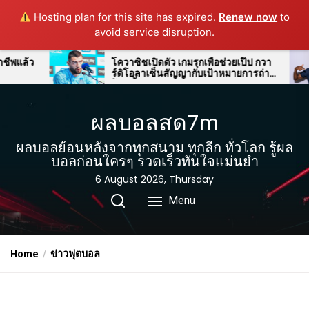
Hosting plan for this site has expired.
Renew now
to
avoid service disruption.
Skip
โควาซิชเปิดตัว เกมรุกเพื่อช่วยเป๊ป กวา
ออกอาการได้
ร์ดิโอลาเซ็นสัญญากับเป้าหมายการถ่าย
ลมาดริดแสดง
to
โอนชั้นนำ
โชอาเมนี
the
content
ผลบอลสด7m
ผลบอลย้อนหลังจากทุกสนาม ทุกลีก ทั่วโลก รู้ผล
บอลก่อนใครๆ รวดเร็วทันใจแม่นยำ
6 August 2026, Thursday
Menu
Home
ข่าวฟุตบอล