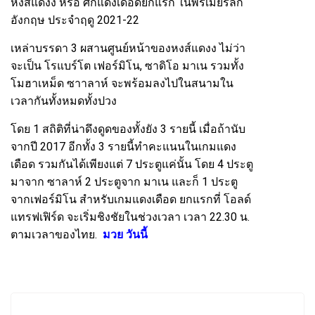
หงส์แดงง หรือ ศึกแดงเดือดยกแรก ในพรีเมียร์ลีก
อังกฤษ ประจำฤดู 2021-22
เหล่าบรรดา 3 ผสานศูนย์หน้าของหงส์แดงง ไม่ว่า
จะเป็น โรแบร์โต เฟอร์มิโน, ซาดิโอ มาเน รวมทั้ง
โมฮาเหม็ด ซาาลาห์ จะพร้อมลงไปในสนามใน
เวลากันทั้งหมดทั้งปวง
โดย 1 สถิติที่น่าดึงดูดของทั้งยัง 3 รายนี้ เมื่อถ้านับ
จากปี 2017 อีกทั้ง 3 รายนี้ทำคะแนนในเกมแดง
เดือด รวมกันได้เพียงแต่ 7 ประตูแค่นั้น โดย 4 ประตู
มาจาก ซาลาห์ 2 ประตูจาก มาเน และก็ 1 ประตู
จากเฟอร์มิโน สำหรับเกมแดงเดือด ยกแรกที่ โอลด์
แทรฟเฟิร์ด จะเริ่มชิงชัยในช่วงเวลา เวลา 22.30 น.
ตามเวลาของไทย.
มวย วันนี้