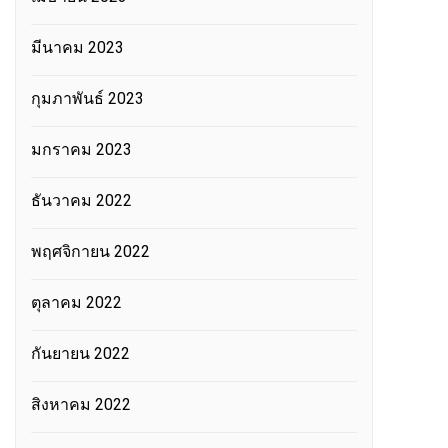
มีนาคม 2023
กุมภาพันธ์ 2023
มกราคม 2023
ธันวาคม 2022
พฤศจิกายน 2022
ตุลาคม 2022
กันยายน 2022
สิงหาคม 2022