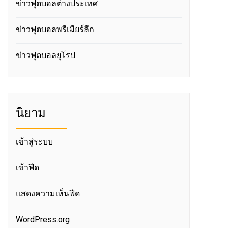
ข่าวฟุตบอลต่างประเทศ
ข่าวฟุตบอลพรีเมียร์ลีก
ข่าวฟุตบอลยุโรป
นิยาม
เข้าสู่ระบบ
เข้าฟีด
แสดงความเห็นฟีด
WordPress.org