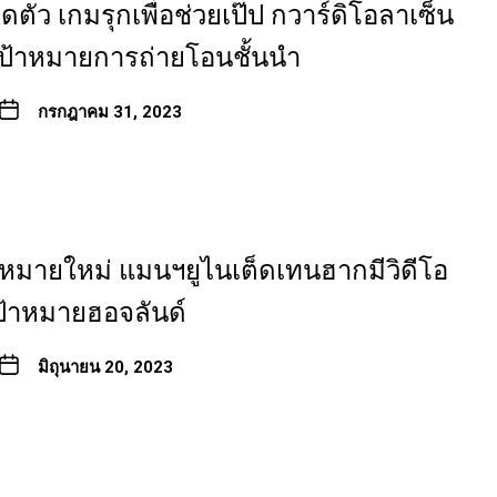
ดตัว เกมรุกเพื่อช่วยเป๊ป กวาร์ดิโอลาเซ็น
ป้าหมายการถ่ายโอนชั้นนำ
กรกฎาคม 31, 2023
หมายใหม่ แมนฯยูไนเต็ดเทนฮากมีวิดีโอ
าเป้าหมายฮอจลันด์
มิถุนายน 20, 2023