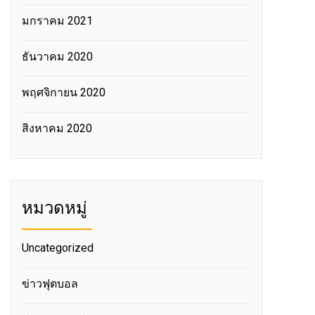
มกราคม 2021
ธันวาคม 2020
พฤศจิกายน 2020
สิงหาคม 2020
หมวดหมู่
Uncategorized
ข่าวฟุตบอล