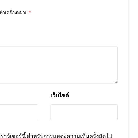
กทำเครื่องหมาย
*
เว็บไซต์
เบราว์เซอร์นี้ สำหรับการแสดงความเห็นครั้งถัดไป